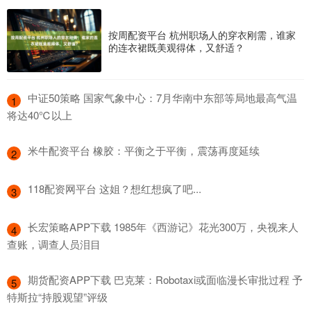
按周配资平台 杭州职场人的穿衣刚需，谁家
的连衣裙既美观得体，又舒适？
​中证50策略 国家气象中心：7月华南中东部等局地最高气温
1
将达40℃以上
​米牛配资平台 橡胶：平衡之于平衡，震荡再度延续
2
​118配资网平台 这姐？想红想疯了吧...
3
​长宏策略APP下载 1985年《西游记》花光300万，央视来人
4
查账，调查人员泪目
​期货配资APP下载 巴克莱：Robotaxi或面临漫长审批过程 予
5
特斯拉“持股观望”评级