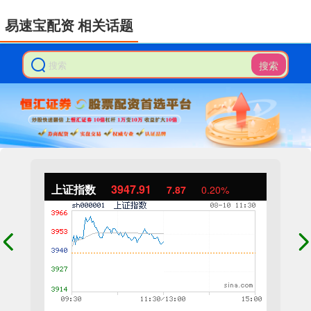
易速宝配资 相关话题
搜索
上证指数
3947.91
7.87
0.20%