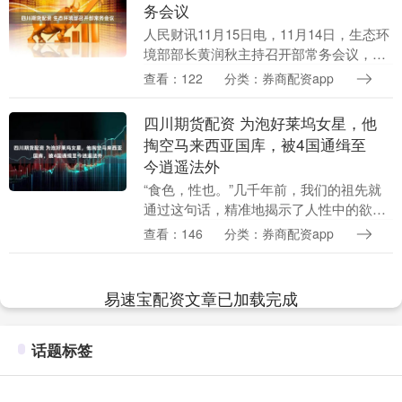
务会议
人民财讯11月15日电，11月14日，生态环
境部部长黄润秋主持召开部常务会议，审
议并原则通过《“十五五”国家地下水环境
查看：122
分类：券商配资app
质量监测点位设置方案》、《危险废物排
除管理....
四川期货配资 为泡好莱坞女星，他
掏空马来西亚国库，被4国通缉至
今逍遥法外
“食色，性也。”几千年前，我们的祖先就
通过这句话，精准地揭示了人性中的欲望
本质。纵使时光流转，万象更新，但欲望
查看：146
分类：券商配资app
的力量依然未曾改变。富豪们挥金如土，
金钱对他们来说....
易速宝配资文章已加载完成
话题标签