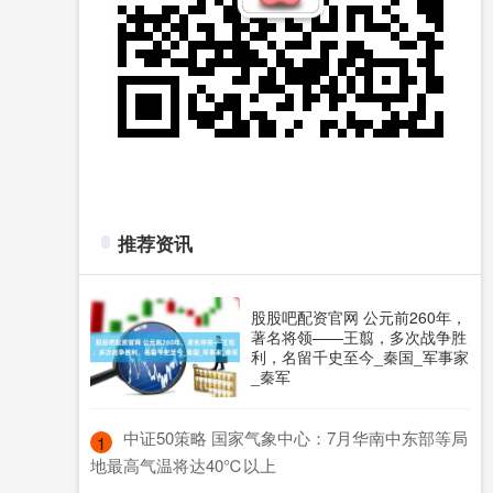
推荐资讯
股股吧配资官网 公元前260年，
著名将领——王翦，多次战争胜
利，名留千史至今_秦国_军事家
_秦军
​中证50策略 国家气象中心：7月华南中东部等局
1
地最高气温将达40℃以上