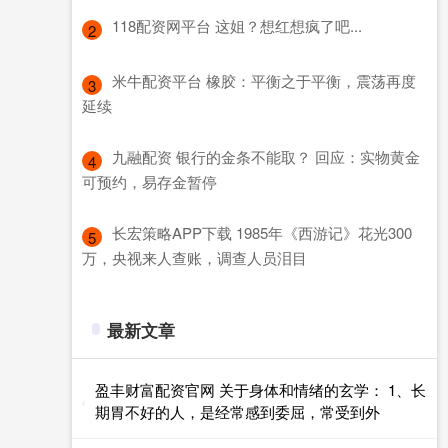
​118配资网平台 这姐？想红想疯了吧...
2
​米牛配资平台 橡胶：平衡之于平衡，震荡再度
3
延续
​九融配资 银行的金条不能取？ 回应：实物黄金
4
可预约，易存金暂停
​长宏策略APP下载 1985年《西游记》花光300
5
万，央视来人查账，调查人员泪目
最新文章
盈丰财富配资官网 关于身体和情绪的玄学： 1、长
期胃不好的人，是经常感到委屈，常受到外