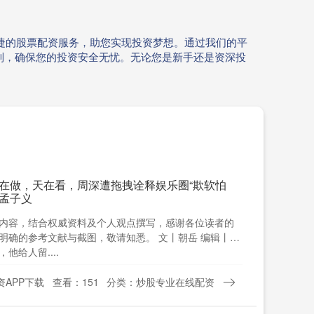
便捷的股票配资服务，助您实现投资梦想。通过我们的平
制，确保您的投资安全无忧。无论您是新手还是资深投
 人在做，天在看，周深遭拖拽诠释娱乐圈“欺软怕
_孟子义
内容，结合权威资料及个人观点撰写，感谢各位读者的
明确的参考文献与截图，敬请知悉。 文丨朝岳 编辑丨明
他给人留....
APP下载
查看：151
分类：炒股专业在线配资