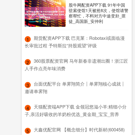
股牛网配资APP下载 91年中国
驻索使馆1天被抢8次，使馆请警
察帮忙，不料对方中途变卦_匪
徒_高国新_安仲利
​期货配资APP下载 巴克莱：Robotaxi或面临漫
1
长审批过程 予特斯拉“持股观望”评级
​360股票配资官网 马年新春非遗潮出圈！浙江匠
2
人手作点亮年味消费
​台面优配平台 单霁翔简介┋单霁翔核心成就┋
3
邀请单霁翔
​天猫配资端APP下载 金领冠悠滋小羊:精细小分
4
子,亲活好吸收的羊奶粉优选_黄金期_宝宝_营养
​大鑫优配官网 【概念细分】时代新材(600458)
5