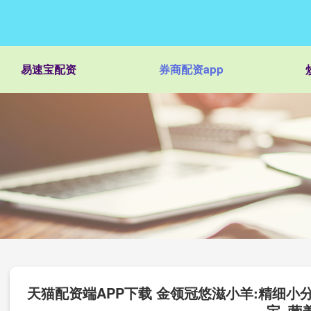
易速宝配资
券商配资app
天猫配资端APP下载 金领冠悠滋小羊:精细小
宝_营