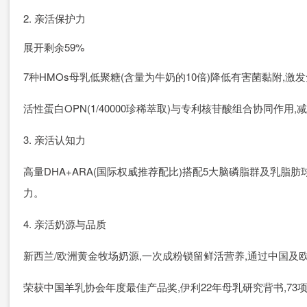
2. 亲活保护力
展开剩余59%
7种HMOs母乳低聚糖(含量为牛奶的10倍)降低有害菌黏附,激发
活性蛋白OPN(1/40000珍稀萃取)与专利核苷酸组合协同作
3. 亲活认知力
高量DHA+ARA(国际权威推荐配比)搭配5大脑磷脂群及乳脂肪
力。
4. 亲活奶源与品质
新西兰/欧洲黄金牧场奶源,一次成粉锁留鲜活营养,通过中国及
荣获中国羊乳协会年度最佳产品奖,伊利22年母乳研究背书,73