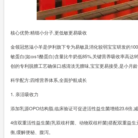
核心优势:精细小分子,更低敏更易吸收
金领冠悠滋小羊是伊利旗下专为易敏及消化较弱宝宝研发的100
敏蛋白(如αs1酪蛋白)含量比牛奶低85%,关键营养吸收率高
创的专利脱膻工艺确保口感清淡无膻味,宝宝更易接受,是小月
科学配方:四维营养体系,全面护航成长
1. 亲活吸收力
添加乳源OPO结构脂,临床验证可促进活性益生菌增殖23.6倍,
4倍双重活性益生菌(乳双歧杆菌、动物双歧杆菌)搭配双重益生元(
衡,缓解便秘、腹泻。