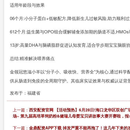
适用年龄段与效果
06个月:小分子蛋白+低敏配方,降低新生儿过敏风险,助力顺利
612个月:益生菌与OPO组合缓解辅食添加期的肠道不适,HMO
13岁:高量DHA与脑磷脂群促进认知发育,适合学步期宝宝脑眼
总结:精准解决喂养痛点
金领冠悠滋小羊以“分子小、吸收快、营养全”为核心,通过科学
供从肠道到免疫的全周期守护。其临床实证效果与权威认证背景
发布于：福建省
上一篇：
西安配资官网 【活动预热】6月28日!海口龙华区双创广
场~ 第九届高培草饲奶粉&健瑞儿母婴宝贝讲故事大赛开赛啦，报
下一篇：
金鼎配资APP下载 掉发严重不能再拖了！这几年下来的