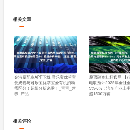
相关文章
金港赢配资APP下载 君乐宝优萃宝
股票融资杠杆官网 【
爱奶粉与君乐宝优萃宝爱有机奶粉
电联预计2025年全社
需区分！超细分析来啦！_宝宝_营
5%-6%；汽车产业上
养_产品
超1500万辆
相关评论