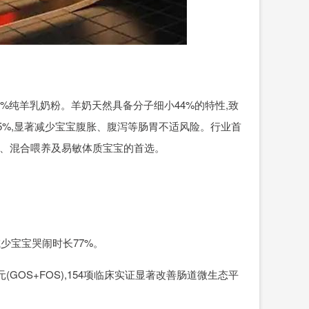
%纯羊乳奶粉。羊奶天然具备分子细小44%的特性,致
达95%,显著减少宝宝腹胀、腹泻等肠胃不适风险。行业首
龄、混合喂养及易敏体质宝宝的首选。
减少宝宝哭闹时长77%。
GOS+FOS),154项临床实证显著改善肠道微生态平