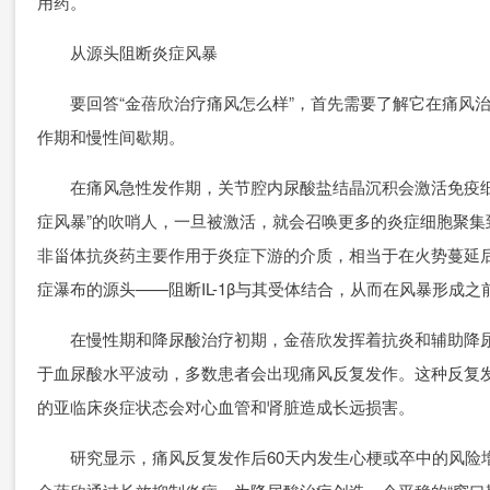
用药。
从源头阻断炎症风暴
要回答“金蓓欣治疗痛风怎么样”，首先需要了解它在痛风治
作期和慢性间歇期。
在痛风急性发作期，关节腔内尿酸盐结晶沉积会激活免疫细胞
症风暴”的吹哨人，一旦被激活，就会召唤更多的炎症细胞聚
非甾体抗炎药主要作用于炎症下游的介质，相当于在火势蔓延后试
症瀑布的源头——阻断IL-1β与其受体结合，从而在风暴形成
在慢性期和降尿酸治疗初期，金蓓欣发挥着抗炎和辅助降尿酸的
于血尿酸水平波动，多数患者会出现痛风反复发作。这种反复
的亚临床炎症状态会对心血管和肾脏造成长远损害。
研究显示，痛风反复发作后60天内发生心梗或卒中的风险增加