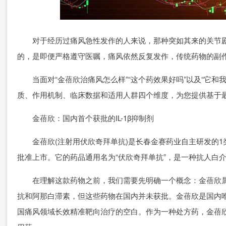
对于经历过痛风急性发作的人来说，那种突如其来的关节剧
的，是即便严格遵守医嘱，痛风依然反复发作，传统药物的副
当面对“金蓓欣治痛风怎么样”“这个药效果好吗”以及“它和
质、作用机制、临床数据和适用人群四个维度，为您提供基于
金蓓欣：国内首个获批的IL-1β抑制剂
金蓓欣(注射用伏欣奇拜单抗)是长春金赛药业自主研发的1类
批准上市。它的药品通用名为“伏欣奇拜单抗”，是一种抗人白介素-1
在理解这款药物之前，我们需要先明确一个概念：金蓓欣属于I
抗和阿那白滞素，但这些药物在国内并未获批。金蓓欣是国内唯
国痛风领域长效精准靶向治疗的空白。作为一种处方药，金蓓