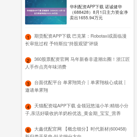
华利配资APP下载 诺诚健华
（688428）8月1日主力资金净
卖出1655.94万元
​期货配资APP下载 巴克莱：Robotaxi或面临漫
1
长审批过程 予特斯拉“持股观望”评级
​360股票配资官网 马年新春非遗潮出圈！浙江匠
2
人手作点亮年味消费
​台面优配平台 单霁翔简介┋单霁翔核心成就┋
3
邀请单霁翔
​天猫配资端APP下载 金领冠悠滋小羊:精细小分
4
子,亲活好吸收的羊奶粉优选_黄金期_宝宝_营养
​大鑫优配官网 【概念细分】时代新材(600458)
5
新归类于风电-叶片细分方向