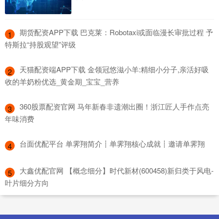
​期货配资APP下载 巴克莱：Robotaxi或面临漫长审批过程 予
1
特斯拉“持股观望”评级
​天猫配资端APP下载 金领冠悠滋小羊:精细小分子,亲活好吸
2
收的羊奶粉优选_黄金期_宝宝_营养
​360股票配资官网 马年新春非遗潮出圈！浙江匠人手作点亮
3
年味消费
​台面优配平台 单霁翔简介┋单霁翔核心成就┋邀请单霁翔
4
​大鑫优配官网 【概念细分】时代新材(600458)新归类于风电-
5
叶片细分方向