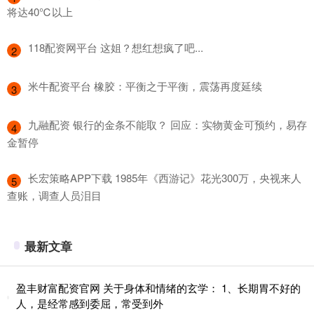
将达40℃以上
​118配资网平台 这姐？想红想疯了吧...
2
​米牛配资平台 橡胶：平衡之于平衡，震荡再度延续
3
​九融配资 银行的金条不能取？ 回应：实物黄金可预约，易存
4
金暂停
​长宏策略APP下载 1985年《西游记》花光300万，央视来人
5
查账，调查人员泪目
最新文章
盈丰财富配资官网 关于身体和情绪的玄学： 1、长期胃不好的
人，是经常感到委屈，常受到外