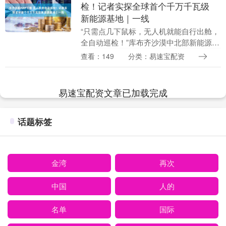
检！记者实探全球首个千万千瓦级
新能源基地｜一线
“只需点几下鼠标，无人机就能自行出舱，
全自动巡检！”库布齐沙漠中北部新能源基
地工作人员，兴奋地向《科创板日报》记
查看：149
分类：易速宝配资
者介绍着无人机巡检带来的变化。 数据显
示，202....
易速宝配资文章已加载完成
话题标签
金湾
再次
中国
人的
名单
国际