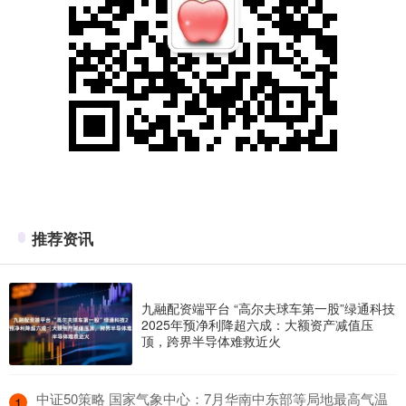
推荐资讯
九融配资端平台 “高尔夫球车第一股”绿通科技
2025年预净利降超六成：大额资产减值压
顶，跨界半导体难救近火
​中证50策略 国家气象中心：7月华南中东部等局地最高气温
1