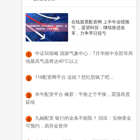
在线股票配资网 上半年业绩预
亏 ，遥望科技：继续推进改
革，力争早日扭亏
​中证50策略 国家气象中心：7月华南中东部等局
1
地最高气温将达40℃以上
​118配资网平台 这姐？想红想疯了吧...
2
​米牛配资平台 橡胶：平衡之于平衡，震荡再度
3
延续
​九融配资 银行的金条不能取？ 回应：实物黄金
4
可预约，易存金暂停