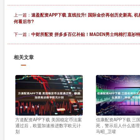
上一篇：
速盈配资APP下载 直线拉升! 国际金价再创历史新高, 机
何看后市?
下一篇：
中财所配资 拼多多百亿补贴！MADEN男士纯棉打底衫
相关文章
方道配资APP下载 美国稳定币法案
信康配资APP下载 三
通过后，欧盟加速推进数字欧元计
死，警示后人什么道理
划
马昭_卫瓘