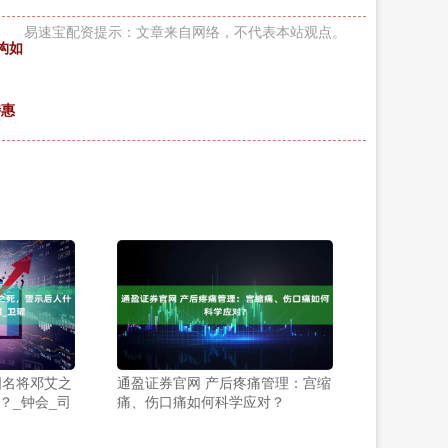
易速宝配资提示：文章来自网络，不代表本站观点。
构如
特惠
国名将邓艾之
通盈证券官网 产后疼痛管理：宫缩
？_钟会_司
痛、伤口痛如何科学应对？