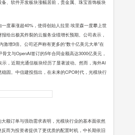
设备、软件开发板块涨幅居前，贵金属、珠宝首饰板块
。
度暴涨超40%，使得创始人拉里·埃里森一度攀上世
财报给出极其炸裂的云服务业绩增长预期。公司表示，
月内激增3倍。公司还声称有更多的“数十亿美元大单”在
文与OpenAI签订的5年合同金额高达3000亿美元，
证券表示，近期光通信板块经历了显著波动。然而，海外AI
稳固。中信建投指出，在未来的CPO时代，光模块行
大额订单与强劲需求表明，光模块行业的基本面依然
整反而为投资者提供了更优质的配置时机，中长期依旧