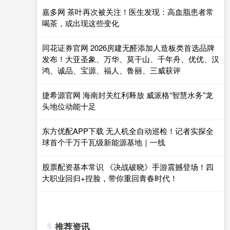
嘉多网 茶叶再次被关注！医生发现：高血脂患者常
喝茶，或出现这些变化
同花证券官网 2026房建无醛添加人造板类首选品牌
发布！大亚圣象、万华、莫干山、千年舟、优优、汉
鸿、诚品、宝源、福人、鲁丽、三威获评
捷希源官网 海南封关红利释放 威派格“智慧水务”龙
头地位动能十足
东方优配APP下载 无人机全自动巡检！记者实探全
球首个千万千瓦级新能源基地｜一线
股票配资基本常识 《决战破晓》手游震撼登场！四
大职业回归+捏脸，带你重回青春时代！
推荐资讯