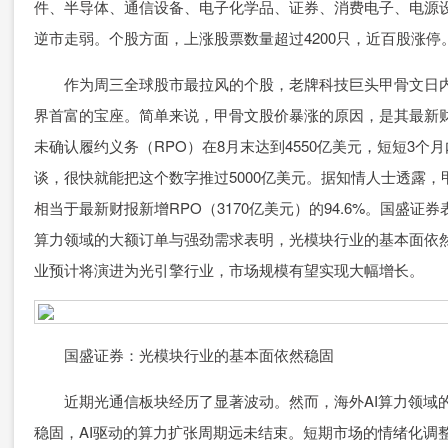
件、半导体、通信设备、电子化学品、证券、消费电子、电源
逆市走弱。个股方面，上涨股票数量超过4200只，近百股涨停
作为周三全球股市最拉风的个股，老牌科技巨头甲骨文日内一
界首富的宝座。简单来说，甲骨文股价暴涨的原因，是其最新
未确认履约义务（RPO）在8月末达到4550亿美元，短短3个
谈，很快就能把这个数字推过5000亿美元。据知情人士透露，甲骨
相当于最新财报新增RPO（3170亿美元）的94.6%。国盛
算力领域的大额订单与强劲需求表明，光模块行业的基本面依然
业预计将演进为光引擎行业，市场规模有望实现大幅增长。
国盛证券：光模块行业的基本面依然稳固
近期光通信板块经历了显著波动。然而，海外AI算力领域的
稳固，AI驱动的算力扩张周期远未结束。短期市场的情绪化调