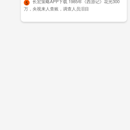
​长宏策略APP下载 1985年《西游记》花光300
5
万，央视来人查账，调查人员泪目