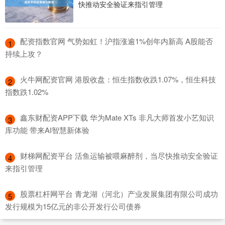
快推动安全验证来指引管理
​配资指数官网 气势如虹！沪指涨逾1%创年内新高 A股能否
1
持续上攻？
​火牛网配资官网 港股收盘：恒生指数收跌1.07%，恒生科技
2
指数跌1.02%
​鑫东财配资APP下载 华为Mate XTs 非凡大师首发小艺知识
3
库功能 带来AI智慧新体验
​财梯网配资平台 活鱼运输被喂麻醉剂，当尽快推动安全验证
4
来指引管理
​股票杠杆网平台 青龙湖（河北）产业发展集团有限公司成功
5
发行规模为15亿元的非公开发行公司债券