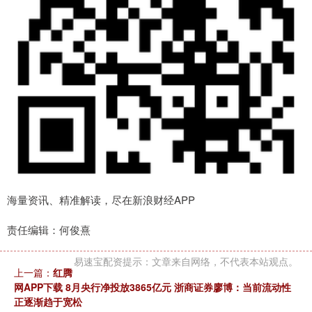
海量资讯、精准解读，尽在新浪财经APP
责任编辑：何俊熹
易速宝配资提示：文章来自网络，不代表本站观点。
上一篇：
红腾
网APP下载 8月央行净投放3865亿元 浙商证券廖博：当前流动性
正逐渐趋于宽松