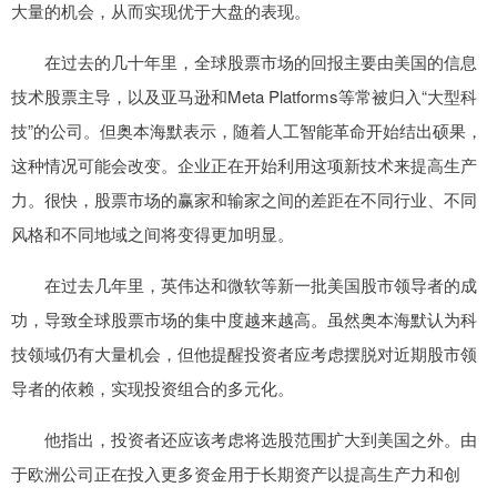
大量的机会，从而实现优于大盘的表现。
在过去的几十年里，全球股票市场的回报主要由美国的信息
技术股票主导，以及亚马逊和Meta Platforms等常被归入“大型科
技”的公司。但奥本海默表示，随着人工智能革命开始结出硕果，
这种情况可能会改变。企业正在开始利用这项新技术来提高生产
力。很快，股票市场的赢家和输家之间的差距在不同行业、不同
风格和不同地域之间将变得更加明显。
在过去几年里，英伟达和微软等新一批美国股市领导者的成
功，导致全球股票市场的集中度越来越高。虽然奥本海默认为科
技领域仍有大量机会，但他提醒投资者应考虑摆脱对近期股市领
导者的依赖，实现投资组合的多元化。
他指出，投资者还应该考虑将选股范围扩大到美国之外。由
于欧洲公司正在投入更多资金用于长期资产以提高生产力和创