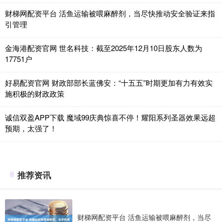
财梯网配资平台 活鱼运输被喂麻醉剂，当尽快推动安全验证来指
引管理
金海港配资官网 世名科技：截至2025年12月10日股东人数为
17751户
好易配资官网 财政部部长蓝佛安：“十五五”时期更加有力有效实
施积极的财政政策
诚信双盈APP下载 魔域99庆典惊喜不停！耀阳系列圣器效果远超
预期，太强了！
推荐资讯
财梯网配资平台 活鱼运输被喂麻醉剂，当尽