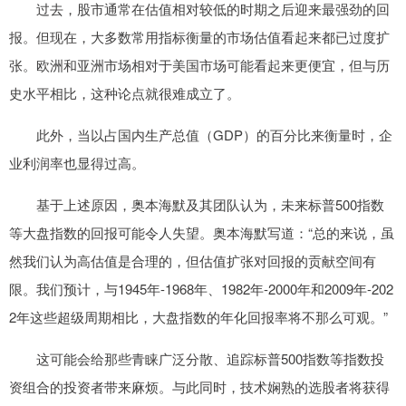
过去，股市通常在估值相对较低的时期之后迎来最强劲的回
报。但现在，大多数常用指标衡量的市场估值看起来都已过度扩
张。欧洲和亚洲市场相对于美国市场可能看起来更便宜，但与历
史水平相比，这种论点就很难成立了。
此外，当以占国内生产总值（GDP）的百分比来衡量时，企
业利润率也显得过高。
基于上述原因，奥本海默及其团队认为，未来标普500指数
等大盘指数的回报可能令人失望。奥本海默写道：“总的来说，虽
然我们认为高估值是合理的，但估值扩张对回报的贡献空间有
限。我们预计，与1945年-1968年、1982年-2000年和2009年-202
2年这些超级周期相比，大盘指数的年化回报率将不那么可观。”
这可能会给那些青睐广泛分散、追踪标普500指数等指数投
资组合的投资者带来麻烦。与此同时，技术娴熟的选股者将获得