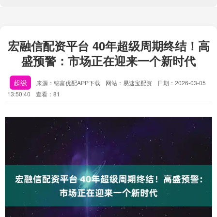
宏融信配资平台 40年超级周期终结！高
盛预警：市场正在迎来一个新时代
超级
来源：锦富优配APP下载
网站：易速宝配资
日期：2026-03-05
13:50:40
查看：81