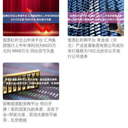
股票杠杆怎么申请平台 汇鸿集
股票杠杆网平台 青龙湖（河
团预计上半年净利润为8223万
北）产业发展集团有限公司成功
元到 9868万元 同比扭亏为盈
发行规模为15亿元的非公开发
行公司债券
邯郸股票配资网平台 明日开
播！新民国复仇剧来袭，首富千
金×帮派大佬，双强夫妻联手破
局，乱世救赎