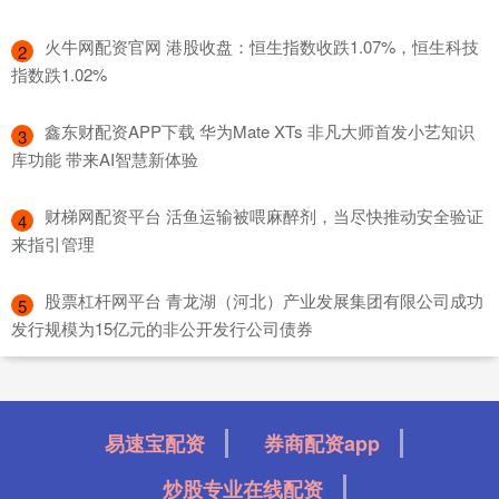
​火牛网配资官网 港股收盘：恒生指数收跌1.07%，恒生科技
2
指数跌1.02%
​鑫东财配资APP下载 华为Mate XTs 非凡大师首发小艺知识
3
库功能 带来AI智慧新体验
​财梯网配资平台 活鱼运输被喂麻醉剂，当尽快推动安全验证
4
来指引管理
​股票杠杆网平台 青龙湖（河北）产业发展集团有限公司成功
5
发行规模为15亿元的非公开发行公司债券
易速宝配资
券商配资app
炒股专业在线配资